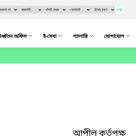
দেখুন
র্ধ্বতন অফিস
ই-সেবা
গ্যালারি
যোগাযোগ
আপীল কর্তৃপক্ষ