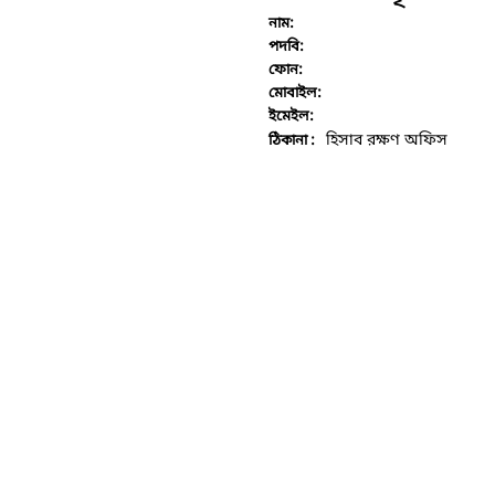
নাম:
পদবি:
ফোন:
মোবাইল:
ইমেইল:
হিসাব রক্ষণ অফিস
ঠিকানা :